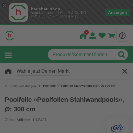
hagebau shop
Anzeigen
hagebau connect GmbH & Co. KG
KOSTENLOS- In Google Play
Wähle jetzt Deinen Markt
Poolfolie »Poolfolien Stahlwandpools«, Ø: 300 cm
Poolauskleidungen
Poolfolie »Poolfolien Stahlwandpools«,
Ø: 300 cm
Online-Artikelnr.: 1108487