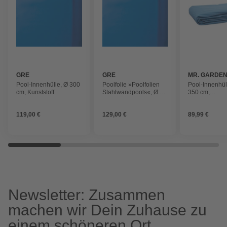
GRE
GRE
MR. GARDE
Pool-Innenhülle, Ø 300
Poolfolie »Poolfolien
Pool-Innenhüll
cm, Kunststoff
Stahlwandpools«, Ø:
350 cm,
450 cm
Polyvinylchlo
119,00 €
129,00 €
89,99 €
Newsletter: Zusammen
machen wir Dein Zuhause zu
einem schöneren Ort.