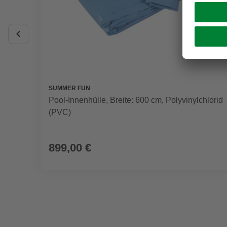
SUMMER FUN
Pool-Innenhülle, Breite: 600 cm, Polyvinylchlorid
(PVC)
899,00 €