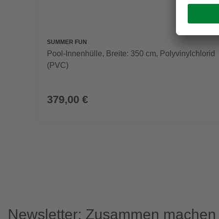
SUMMER FUN
Pool-Innenhülle, Breite: 350 cm, Polyvinylchlorid
(PVC)
379,00 €
Newsletter: Zusammen machen w