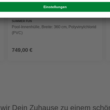
SUMMER FUN
Pool-Innenhülle, Breite: 360 cm, Polyvinylchlorid
(PVC)
749,00 €
ir Dein Zuhause zu einem schön