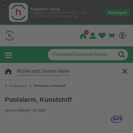
hagebau shop
Anzeigen
hagebau connect GmbH & Co. KG
KOSTENLOS- In Google Play
Wähle jetzt Deinen Markt
Poolalarm, Kunststoff
Poolzubehör
Poolalarm, Kunststoff
Online-Artikelnr.: 1173987