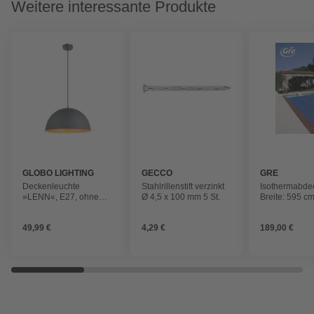
Weitere interessante Produkte
GLOBO LIGHTING
GECCO
GRE
Deckenleuchte
Stahlrillenstift verzinkt
Isothermabde
»LENN«, E27, ohne
Ø 4,5 x 100 mm 5 St.
Breite: 595 cm
Leuchtmittel
Polyethylen (
49,99 €
4,29 €
189,00 €