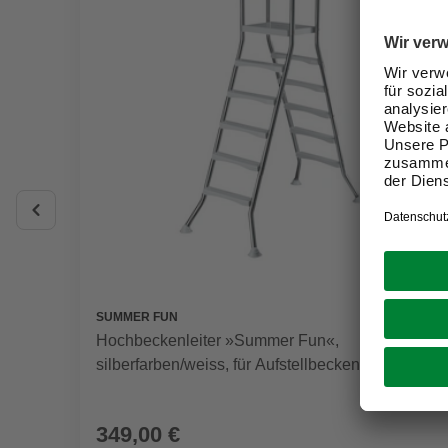
SUMMER FUN
Hochbeckenleiter »Summer Fun«,
silberfarben/weiss, für Aufstellbecken
349,00 €