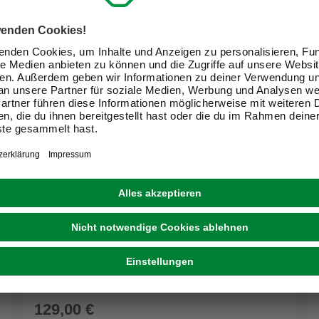
INTEX
Pool-Sicherheitsleiter »Intex«, grau, für
Stahlwandpools und Aufstellbecken
129,00 €