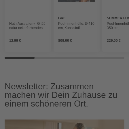
GRE
SUMMER FU
Hut »Australien«, Gr.55,
Pool-Innenhülle, Ø 410
Pool-Innenhüll
natur ockerfarbendes
cm, Kunststoff
350 cm,
Band
Polyvinylchlo
12,99 €
809,00 €
229,00 €
Newsletter: Zusammen
machen wir Dein Zuhause zu
einem schöneren Ort.