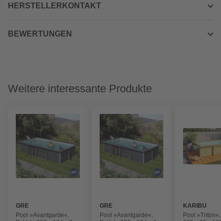
HERSTELLERKONTAKT
BEWERTUNGEN
Weitere interessante Produkte
GRE
GRE
KARIBU
Pool »Avantgarde«,
Pool »Avantgarde«,
Pool »Triton«