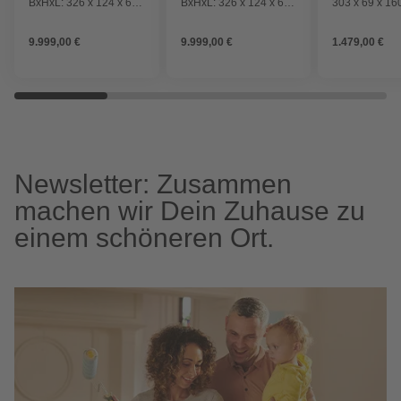
BxHxL: 326 x 124 x 606
BxHxL: 326 x 124 x 606
303 x 69 x 16
cm, 17870 l
cm, 17870 l, inkl. LEDs
9.999,00 €
9.999,00 €
1.479,00 €
Newsletter: Zusammen
machen wir Dein Zuhause zu
einem schöneren Ort.