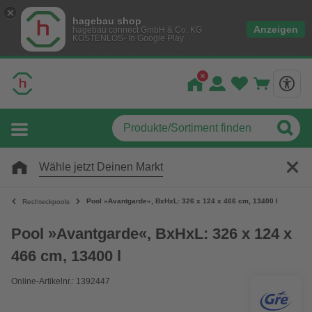
hagebau shop
Anzeigen
hagebau connect GmbH & Co. KG
KOSTENLOS- In Google Play
Wähle jetzt Deinen Markt
Pool »Avantgarde«, BxHxL: 326 x 124 x 466 cm, 13400 l
Rechteckpools
Pool »Avantgarde«, BxHxL: 326 x 124 x
466 cm, 13400 l
Online-Artikelnr.: 1392447