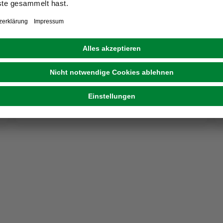
PRO ART
Keilrahmenbild »Sea Harmony«, Rahmen:
Holzwerkstoff, natur
10,99 €