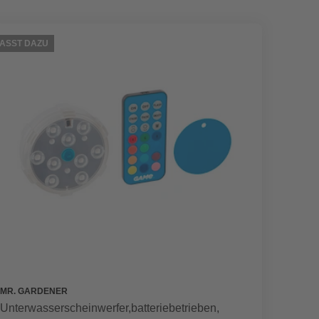
ASST DAZU
PASST D
MR. GARDENER
MR. GA
Unterwasserscheinwerfer,batteriebetrieben,
Garten