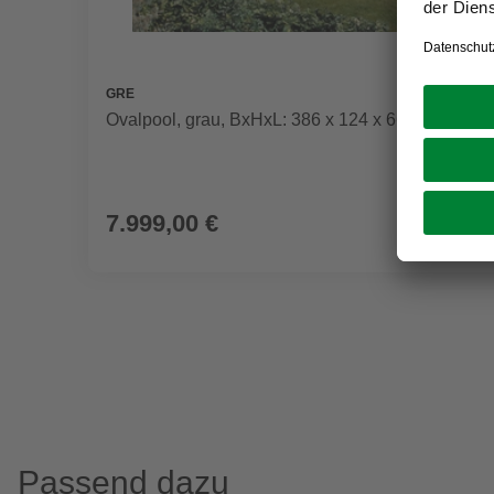
GRE
Ovalpool, grau, BxHxL: 386 x 124 x 664 cm
7.999,00 €
Passend dazu