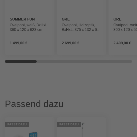
SUMMER FUN
GRE
GRE
Ovalpool, weiß, BxHxL:
Ovalpool, Holzoptik,
Ovalpool, wei
360 x 120 x 623 cm
BxHxL: 375 x 132 x 610
300 x 120 x 5
cm
1.499,00 €
2.699,00 €
2.499,00 €
Passend dazu
PASST DAZU
PASST DAZU