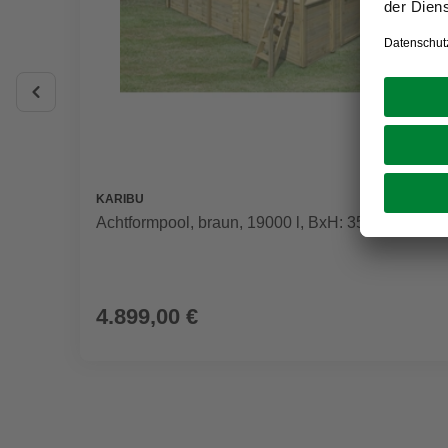
KARIBU
Achtformpool, braun, 19000 l, BxH: 358x124 cm
4.899,00 €