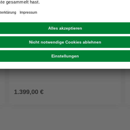
GRE
Rundpool, weiß, ØxH: 460 x 120 cm
1.399,00 €