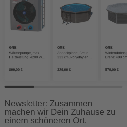
GRE
GRE
GRE
Wärmepumpe, max.
Abdeckplane, Breite:
Winterabdeck
Heizleistung: 4200 W,
333 cm, Polyethylen
Breite: 408 cm
für Pools bis: 30 m³
(PE)
Polyvinylchlo
899,00 €
329,00 €
579,00 €
Newsletter: Zusammen
machen wir Dein Zuhause zu
einem schöneren Ort.