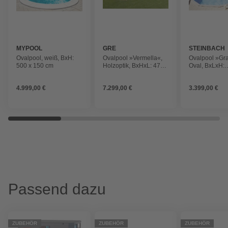
MYPOOL
GRE
STEINBACH
Ovalpool, weiß, BxH:
Ovalpool »Vermella«,
Ovalpool »Gr
500 x 150 cm
Holzoptik, BxHxL: 472 x
Oval, BxLxH:
146 x 672 cm
366x610x135 
4.999,00 €
7.299,00 €
3.399,00 €
Passend dazu
ZUBEHÖR
ZUBEHÖR
ZUBEHÖR