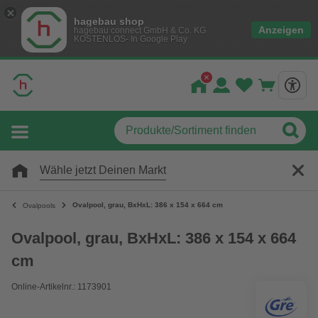
hagebau shop
Anzeigen
hagebau connect GmbH & Co. KG
KOSTENLOS- In Google Play
Wähle jetzt Deinen Markt
Ovalpool, grau, BxHxL: 386 x 154 x 664 cm
Ovalpools
Ovalpool, grau, BxHxL: 386 x 154 x 664
cm
Online-Artikelnr.: 1173901