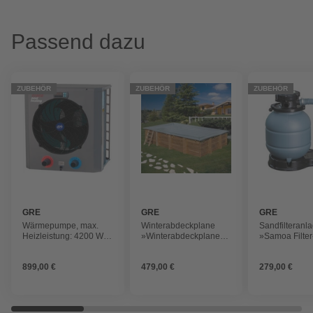
Passend dazu
ZUBEHÖR
ZUBEHÖR
ZUBEHÖR
GRE
GRE
GRE
Wärmepumpe, max.
Winterabdeckplane
Sandfilteranl
Heizleistung: 4200 W,
»Winterabdeckplanen
»Samoa Filter
für Pools bis: 30 m³
für Echtholzpools«, B x
Durchflussme
L: 452 x 677 cm
m³/h
899,00 €
479,00 €
279,00 €