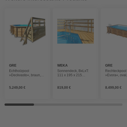
GRE
WEKA
GRE
Echtholzpool
Sonnendeck, BxLxT:
Rechteckpool
»Deckvasto«, braun,
111 x 195 x 215
»Evora«, oval
ØxH: 428 x 136 cm
cm,Nadelholz
420 x 620 x 1
5.249,00 €
819,00 €
8.499,00 €