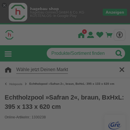
hagebau shop
Anzeigen
hagebau connect GmbH & Co. KG
KOSTENLOS- In Google Play
Wähle jetzt Deinen Markt
Echtholzpool »Safran 2«, braun, BxHxL: 395 x 133 x 620 cm
Holzpools
Echtholzpool »Safran 2«, braun, BxHxL:
395 x 133 x 620 cm
Online-Artikelnr.: 1330238