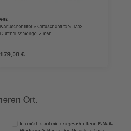
GRE
GRE
Kartuschenfilter »Kartuschenfilter«, Max.
Bodenr
Durchflussmenge: 2 m³/h
179,00 €
199,
eren Ort.
Ich möchte auf mich
zugeschnittene E-Mail-
Werbung
(inklusive den Newsletter) von