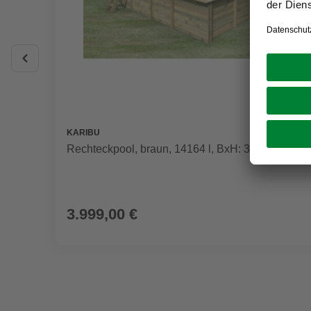
KARIBU
Rechteckpool, braun, 14164 l, BxH: 353x125 cm
3.999,00 €