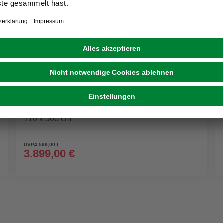
WEKA
Massivholzpool »595«, grün/braun, BxHxL: 315 x
116 x 500 cm
UVP
4.599,00 €
3.899,00 €