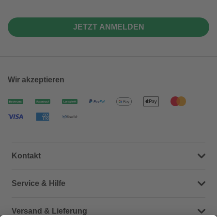
JETZT ANMELDEN
Wir akzeptieren
Kontakt
Dein Kontakt zu uns
Service & Hilfe
Häufige Fragen (FAQ)
Versand & Lieferung