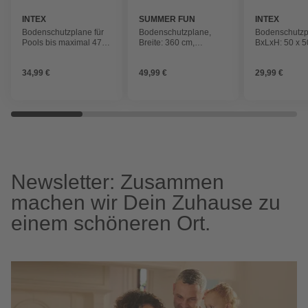
INTEX
SUMMER FUN
INTEX
Bodenschutzplane für
Bodenschutzplane,
Bodenschutzpo
Pools bis maximal 472
Breite: 360 cm,
BxLxH: 50 x 5
x 472 cm
Polyethylen (PE)
cm, gepolstert
34,99 €
49,99 €
29,99 €
Newsletter: Zusammen
machen wir Dein Zuhause zu
einem schöneren Ort.