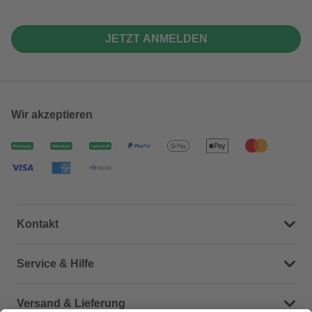
JETZT ANMELDEN
Wir akzeptieren
Kontakt
Dein Kontakt zu uns
Service & Hilfe
Häufige Fragen (FAQ)
Versand & Lieferung