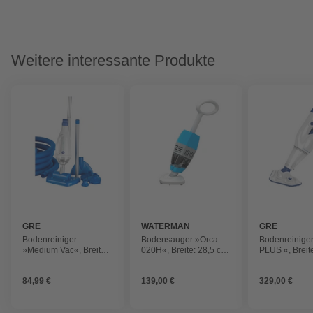
Weitere interessante Produkte
GRE
WATERMAN
GRE
Bodenreiniger
Bodensauger »Orca
Bodenreinige
»Medium Vac«, Breite:
020H«, Breite: 28,5 cm,
PLUS «, Breit
25 cm, weiß
weiß
cm, weiß
84,99 €
139,00 €
329,00 €