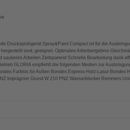
üse
ende Drucksprühgerät Spray&Paint Compact ist für die Ausbring
hergestellt sind, geeignet. Optimales Arbeitsergebnis Gleichmä
auberes Arbeiten Zeitsparend Schnelle Bearbeitung dank effe
etrieb GLORIA empfiehlt die folgenden Medien zur Ausbringung
Bondex Farblos für Außen Bondex Express-Holz-Lasur Bondex H
NZ Imprägnier Grund W 210 PNZ Wasserblocker Remmers Uni