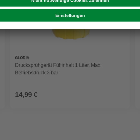
GLORIA
Drucksprühgerät Füllinhalt 1 Liter, Max.
Betriebsdruck 3 bar
14,99 €