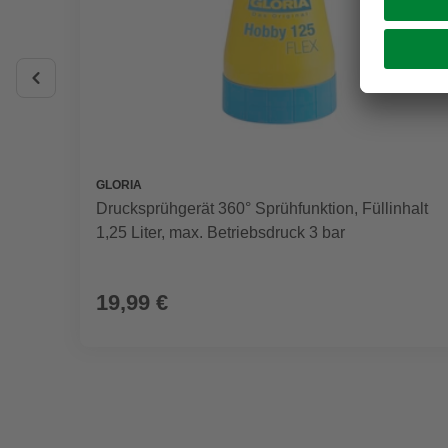
GLORIA
Drucksprühgerät 360° Sprühfunktion, Füllinhalt
1,25 Liter, max. Betriebsdruck 3 bar
19,99 €