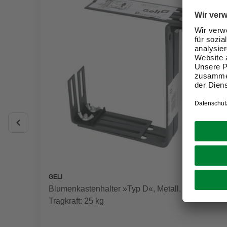
GELI
Blumenkastenhalter »Typ D«, Metall, Max
Tragkraft: 25 kg