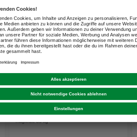
GELI
Blumenkastenhalter »Typ A«, Metall, Max
Tragkraft: 35 kg