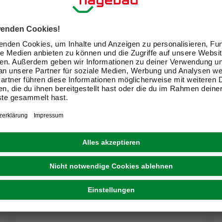
KARLIE
Geschirr, BxHxL: 11 x 6 x 59 cm, Nylon