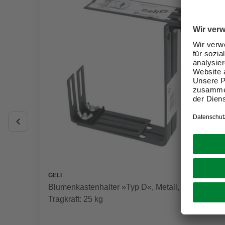
GELI
Blumenkastenhalter »Typ D«, Metall, Max
Tragkraft: 25 kg