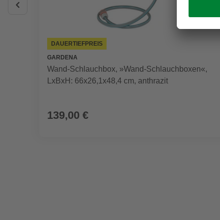
DAUERTIEFPREIS
GARDENA
Wand-Schlauchbox, »Wand-Schlauchboxen«,
LxBxH: 66x26,1x48,4 cm, anthrazit
139,00 €