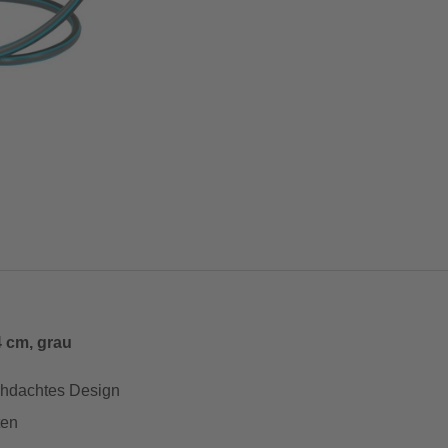
 cm, grau
rchdachtes Design
ten