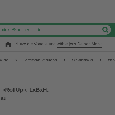
Nutze die Vorteile und
wähle jetzt Deinen Markt
läuche
Gartenschlauchzubehör
Schlauchhalter
Wand
 »RollUp«, LxBxH:
rau