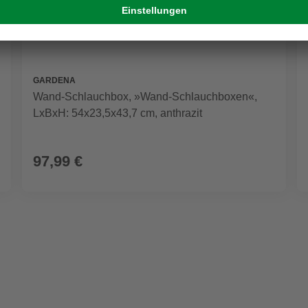
GARDENA
Wand-Schlauchbox, »Wand-Schlauchboxen«,
LxBxH: 54x23,5x43,7 cm, anthrazit
97,99 €