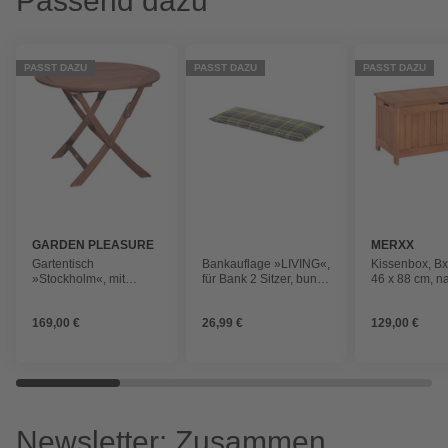
Passend dazu
PASST DAZU
PASST DAZU
PASST DAZU
GARDEN PLEASURE
MERXX
Gartentisch
Bankauflage »LIVING«,
Kissenbox, Bx
»Stockholm«, mit
für Bank 2 Sitzer, bunt,
46 x 88 cm, na
Eukalyptusholz-
BxL: 45 x 120 cm
Tischplatte, Ø x H: 90 x
169,00 €
26,99 €
129,00 €
73 cm
Newsletter: Zusammen