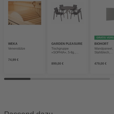
GRATIS VER
WEKA
GARDEN PLEASURE
BIOHORT
Venenstütze
Tischgruppe
Wandpaneel,
»SOPHIA«, 5-tlg.,
Stahlblech,
Schwarz, Edelstahl,
feuerverzinkt/l
74,99 €
Kunststoff
899,00 €
479,00 €