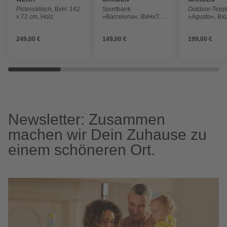
IMPRESSIONS
IMPRESSION
Picknicktisch, BxH: 142
Sportbank
Outdoor-Tepp
x 72 cm, Holz
»Barcelona«, BxHxT:
»Agusto«, BxL
120 x 43,5 x 40 cm,
290 cm
Aluminium/Polyester,
249,00 €
149,00 €
199,00 €
taupe/sand
Newsletter: Zusammen
machen wir Dein Zuhause zu
einem schöneren Ort.