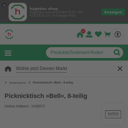
hagebau shop
Anzeigen
hagebau connect GmbH & Co. KG
KOSTENLOS- In Google Play
Wähle jetzt Deinen Markt
Picknicktisch »Bell«, 8-teilig
Gartentische
Picknicktisch »Bell«, 8-teilig
Online-Artikelnr.: 1438072