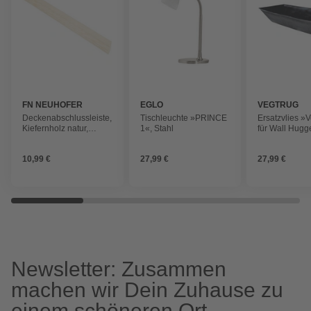
FN NEUHOFER
EGLO
VEGTRUG
Deckenabschlussleiste,
Tischleuchte »PRINCE
Ersatzvlies »
Kiefernholz natur,
1«, Stahl
für Wall Hugg
LxHxT: 100 x 4 x 2 cm
183 x 52 x 50
10,99 €
27,99 €
27,99 €
Newsletter: Zusammen
machen wir Dein Zuhause zu
einem schöneren Ort.