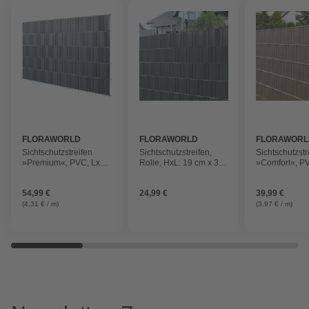
FLORAWORLD
FLORAWORLD
FLORAWORL
Sichtschutzstreifen
Sichtschutzstreifen,
Sichtschutzstr
»Premium«, PVC, LxH:
Rolle, HxL: 19 cm x 35
»Comfort«, P
255 x 19 cm
m, 25 x
201,5 x 19 cm
Befestigungsklemmen,
54,99 €
24,99 €
39,99 €
PVC-Folie, anthrazit
(4,31 € / m)
(3,97 € / m)