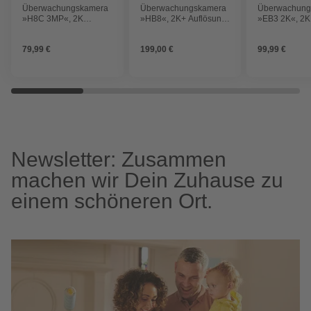
Überwachungskamera
Überwachungskamera
Überwachung
»H8C 3MP«, 2K
»HB8«, 2K+ Auflösung,
»EB3 2K«, 2K
Auflösung, mit
per App steuerbar
Auflösung, pe
Bewegungserkennungs-/
steuerbar
79,99 €
199,00 €
99,99 €
Nachtsichtfunktion
Newsletter: Zusammen
machen wir Dein Zuhause zu
einem schöneren Ort.