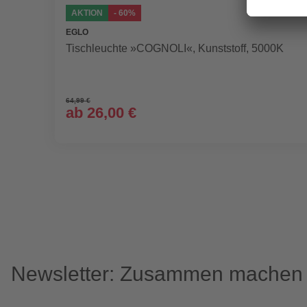
AKTION
- 60%
EGLO
Tischleuchte »COGNOLI«, Kunststoff, 5000K
64,99 €
ab
26,00 €
Newsletter: Zusammen machen w