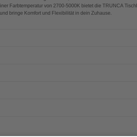
d einer Farbtemperatur von 2700-5000K bietet die TRUNCA Tischl
und bringe Komfort und Flexibilität in dein Zuhause.