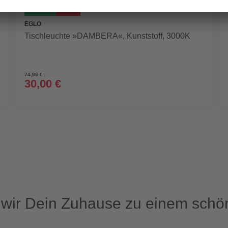
AKTION
- 60%
EGLO
Tischleuchte »DAMBERA«, Kunststoff, 3000K
74,99 €
30,00 €
ir Dein Zuhause zu einem schön