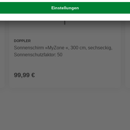
DOPPLER
Sonnenschirm »MyZone «, 300 cm, sechseckig,
Sonnenschutzfaktor: 50
99,99 €