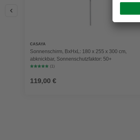
CASAYA
Sonnenschirm, BxHxL: 180 x 255 x 300 cm,
abknickbar, Sonnenschutzfaktor: 50+
(1)
119,00 €