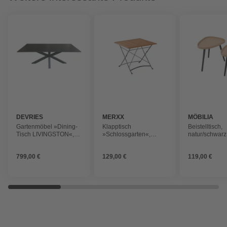
DEVRIES
MERXX
MÖBILIA
Gartenmöbel »Dining-
Klapptisch
Beistelltisch,
Tisch LIVINGSTON«,
»Schlossgarten«,
natur/schwarz
200 x 90 cm,
BxTxH: 75 x 75 x 75
x 40 cm
Rechteckig
cm, graphit/natur
799,00 €
129,00 €
119,00 €