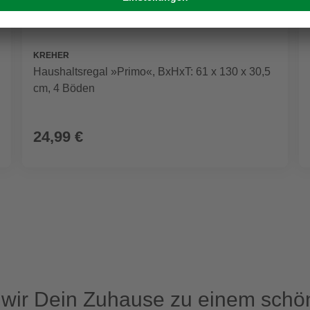
KREHER
Haushaltsregal »Primo«, BxHxT: 61 x 130 x 30,5
cm, 4 Böden
24,99 €
ir Dein Zuhause zu einem schön