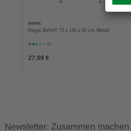
GO/ON!
Regal, BxHxT: 75 x 150 x 30 cm, Metall
(5)
27,99 €
Newsletter: Zusammen machen w