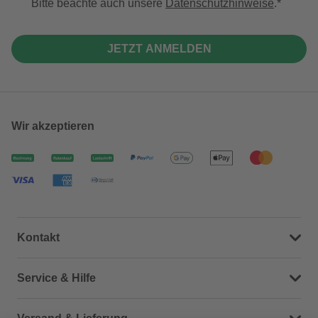
Bitte beachte auch unsere
Datenschutzhinweise
.
JETZT ANMELDEN
Wir akzeptieren
Kontakt
Dein Kontakt zu uns
Service & Hilfe
Häufige Fragen (FAQ)