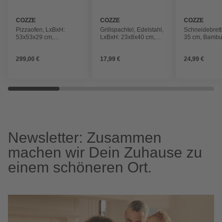
COZZE
COZZE
COZZE
Pizzaofen, LxBxH:
Grillspachtel, Edelstahl,
Schneidebrett
53x53x29 cm,
LxBxH: 23x8x40 cm,
35 cm, Bamb
elektrisch,
silberfarben/schwarz
schwarz/weiß
299,00 €
17,99 €
24,99 €
Newsletter: Zusammen
machen wir Dein Zuhause zu
einem schöneren Ort.