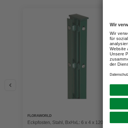
FLORAWORLD
Eckpfosten, Stahl, BxHxL: 6 x 4 x 120 cm