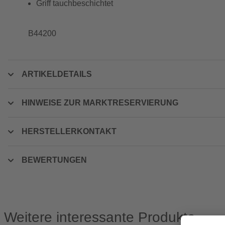
Griff tauchbeschichtet
B44200
ARTIKELDETAILS
HINWEISE ZUR MARKTRESERVIERUNG
HERSTELLERKONTAKT
BEWERTUNGEN
Weitere interessante Produkte