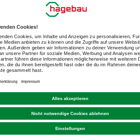
DIJK NATURAL COLLECTIONS
Dekodraht, Länge: 5 m, Aluminium, silberfarben