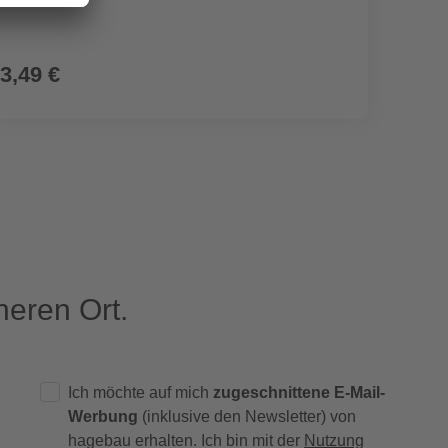
cm, na
3,49 €
1.52
eren Ort.
Ich möchte auf mich
zugeschnittene E-Mail-
Werbung
(inklusive den Newsletter) von
hagebau erhalten. Ich bin mit der
Nutzung