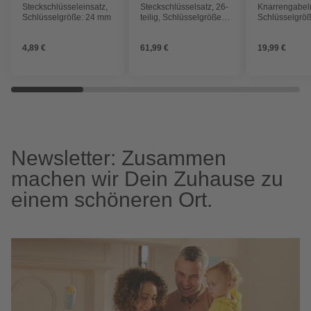
Steckschlüsseleinsatz,
Steckschlüsselsatz, 26-
Knarrengabelr
Schlüsselgröße: 24 mm
teilig, Schlüsselgröße:
Schlüsselgrö
10 – 24; 27; 30; 32 mm
4,89 €
61,99 €
19,99 €
Newsletter: Zusammen
machen wir Dein Zuhause zu
einem schöneren Ort.