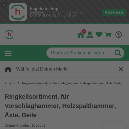
hagebau shop
Anzeigen
hagebau connect GmbH & Co. KG
KOSTENLOS- In Google Play
Wähle jetzt Deinen Markt
Ringkeilsortiment, für Vorschlaghämmer, Holzspalthämmer, Äxte, Beile
Äxte
Ringkeilsortiment, für
Vorschlaghämmer, Holzspalthämmer,
Äxte, Beile
Online-Artikelnr.: 1050653