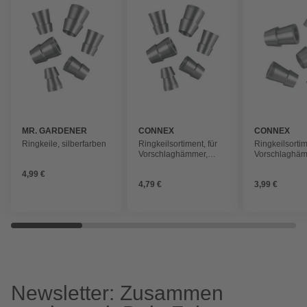
MR. GARDENER
CONNEX
CONNEX
Ringkeile, silberfarben
Ringkeilsortiment, für
Ringkeilsortim
Vorschlaghämmer,
Vorschlaghäm
Holzspalthämmer, Äxte,
Holzspalthämm
4,99 €
Beile
Beile
4,79 €
3,99 €
Newsletter: Zusammen