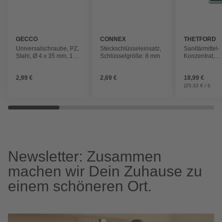
GECCO
CONNEX
THETFORD
Universalschraube, PZ,
Steckschlüsseleinsatz,
Sanitärmittel-
Stahl, Ø 4 x 35 mm, 14
Schlüsselgröße: 8 mm
Konzentrat,
St.
Gebindegröße:
2,99 €
2,69 €
18,99 €
(25,32 € / l)
Newsletter: Zusammen
machen wir Dein Zuhause zu
einem schöneren Ort.