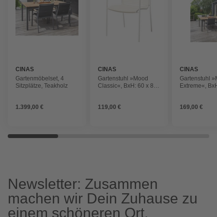
CINAS
CINAS
CINAS
Gartenmöbelset, 4
Gartenstuhl »Mood
Gartenstuhl 
Sitzplätze, Teakholz
Classic«, BxH: 60 x 84
Extreme«, BxH
cm, Aluminium
84 cm, Alumi
1.399,00 €
119,00 €
169,00 €
Newsletter: Zusammen
machen wir Dein Zuhause zu
einem schöneren Ort.