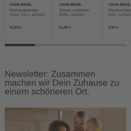
CHAR-BROIL
CHAR-BROIL
CHAR-BROI
Werkzeugbehälter
Smoker »Unterbau
Räucherchips
»Gear Trax «, schwarz
6339«, schwarz
Holz, 1x Räuc
Apfel
30,99 €
64,99 €
9,99 €
Newsletter: Zusammen
machen wir Dein Zuhause zu
einem schöneren Ort.