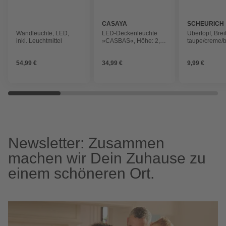
CASAYA
SCHEURICH
Wandleuchte, LED,
LED-Deckenleuchte
Übertopf, Brei
inkl. Leuchtmittel
»CASBAS«, Höhe: 2,8
taupe/creme/b
cm, Stahl, 1 Stück
Keramik
54,99 €
34,99 €
9,99 €
Newsletter: Zusammen
machen wir Dein Zuhause zu
einem schöneren Ort.