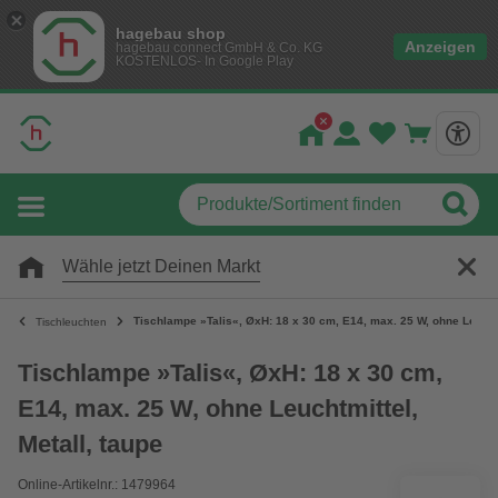
hagebau shop
Anzeigen
hagebau connect GmbH & Co. KG
KOSTENLOS- In Google Play
Wähle jetzt Deinen Markt
Tischlampe »Talis«, ØxH: 18 x 30 cm, E14, max. 25 W, ohne Leuchtm
Tischleuchten
Tischlampe »Talis«, ØxH: 18 x 30 cm,
E14, max. 25 W, ohne Leuchtmittel,
Metall, taupe
Online-Artikelnr.: 1479964