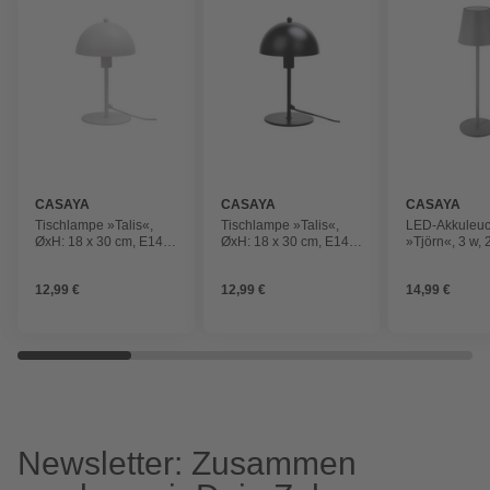
CASAYA
CASAYA
CASAYA
Tischlampe »Talis«,
Tischlampe »Talis«,
LED-Akkuleuc
ØxH: 18 x 30 cm, E14,
ØxH: 18 x 30 cm, E14,
»Tjörn«, 3 w, 
max. 25 W, ohne
max. 25 W, ohne
grau, H: 36,5
Leuchtmittel, Metall,
Leuchtmittel, Metall,
12,99 €
12,99 €
14,99 €
weiß
schwarz
Newsletter: Zusammen