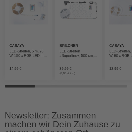
CASAYA
BRILONER
CASAYA
LED-Streifen, 5 m, 20
LED-Streifen
LED-Streifen,
W, 150 x RGB-LED inkl.
»Superline«, 500 cm,
W, 90 x RGB-L
Fernbedienung
mehrfarbig/weiß,
Fernbedienu
dimmbar
14,99 €
39,99 €
12,99 €
(8,00 € / m)
Newsletter: Zusammen
machen wir Dein Zuhause zu