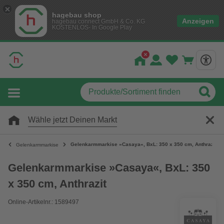
hagebau shop
Anzeigen
hagebau connect GmbH & Co. KG
KOSTENLOS- In Google Play
Wähle jetzt Deinen Markt
Gelenkarmmarkise »Casaya«, BxL: 350 x 350 cm, Anthrazit
Gelenkarmmarkise
Gelenkarmmarkise »Casaya«, BxL: 350
x 350 cm, Anthrazit
Online-Artikelnr.: 1589497