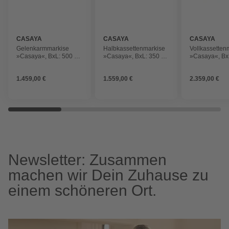
CASAYA
CASAYA
CASAYA
Gelenkarmmarkise
Halbkassettenmarkise
Vollkassetten
»Casaya«, BxL: 500 x
»Casaya«, BxL: 350 x
»Casaya«, Bx
500 cm, Anthrazit
350 cm, Anthrazit
600 cm, Anthr
1.459,00 €
1.559,00 €
2.359,00 €
Newsletter: Zusammen
machen wir Dein Zuhause zu
einem schöneren Ort.