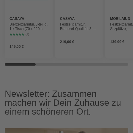
CASAYA
CASAYA
MOBILAIUD
Bierzeltgarnitur, 3-teilig,
Festzeltgarnitur,
Festzeltgarnitu
1 x Tisch (70 x 220 cm)
Brauerei-Qualität, 3-
Sitzplätze,
+ 2 x Bänke, , klappbar,
teilig, 1 Tisch (70 x 220
Fichtenholz/S
(1)
Fichtenholz
cm) + 2 Bänke,
219,00 €
139,00 €
Fichtenholz
149,00 €
Newsletter: Zusammen
machen wir Dein Zuhause zu
einem schöneren Ort.