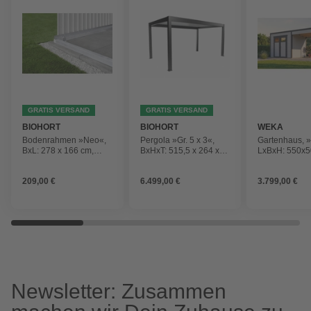
GRATIS VERSAND
GRATIS VERSAND
BIOHORT
BIOHORT
WEKA
Bodenrahmen »Neo«,
Pergola »Gr. 5 x 3«,
Gartenhaus, »
BxL: 278 x 166 cm,
BxHxT: 515,5 x 264 x
LxBxH: 550x5
silberfarben
312 cm, dunkelgrau-
lichtgrau
metallic/weiss
209,00 €
6.499,00 €
3.799,00 €
Newsletter: Zusammen