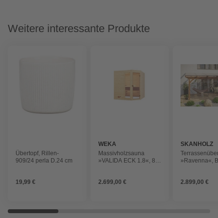
Weitere interessante Produkte
WEKA
SKANHOLZ
Übertopf, Rillen-
Massivholzsauna
Terrassenübe
909/24 perla D.24 cm
»VALIDA ECK 1.8«, 8
»Ravenna«, Br
Personen, inkl. 5,4 kW
cm, Dach: Pol
Ofen mit integrierter
(PC), nussba
19,99 €
2.699,00 €
2.899,00 €
Steuerung