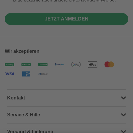
JETZT ANMELDEN
Wir akzeptieren
Kontakt
Dein Kontakt zu uns
Service & Hilfe
Häufige Fragen (FAQ)
Versand & Lieferung