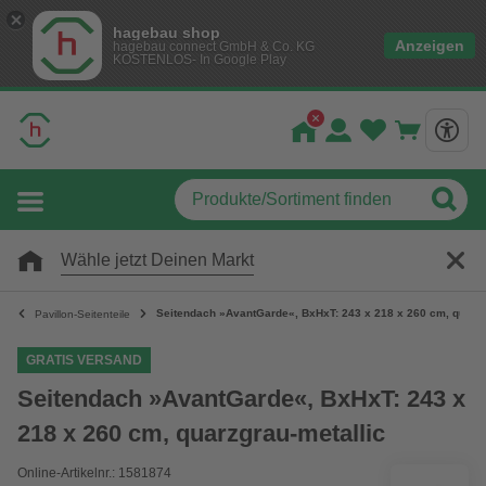
hagebau shop
Anzeigen
hagebau connect GmbH & Co. KG
KOSTENLOS- In Google Play
Wähle jetzt Deinen Markt
Seitendach »AvantGarde«, BxHxT: 243 x 218 x 260 cm, quarzg
Pavillon-Seitenteile
GRATIS VERSAND
Seitendach »AvantGarde«, BxHxT: 243 x
218 x 260 cm, quarzgrau-metallic
Online-Artikelnr.: 1581874