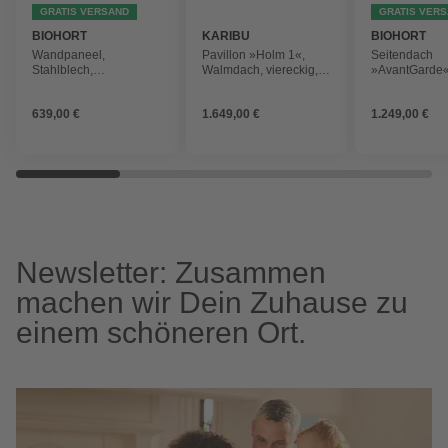
GRATIS VERSAND
GRATIS VER
BIOHORT
KARIBU
BIOHORT
Wandpaneel,
Pavillon »Holm 1«,
Seitendach
Stahlblech,
Walmdach, viereckig,
»AvantGarde«
feuerverzinkt/lackiert
BxHxT: 431 x 315 x 431
243 x 218 x 3
cm
quarzgrau-met
639,00 €
1.649,00 €
1.249,00 €
Newsletter: Zusammen
machen wir Dein Zuhause zu
einem schöneren Ort.