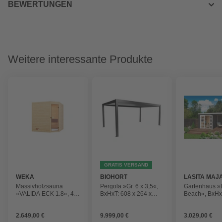
BEWERTUNGEN
Weitere interessante Produkte
GRATIS VERSAND
WEKA
BIOHORT
LASITA MAJ
Massivholzsauna
Pergola »Gr. 6 x 3,5«,
Gartenhaus »
»VALIDA ECK 1.8«, 4
BxHxT: 608 x 264 x
Beach«, BxHx
Personen, inkl. 5,4 kW
367,5 cm, dunkelgrau-
216,6 x 254,9
Ofen mit integrierter
metallic
(Außenmaße i
2.649,00 €
9.999,00 €
3.029,00 €
Steuerung
Dachüberstan