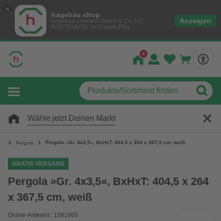
hagebau shop
Anzeigen
hagebau connect GmbH & Co. KG
KOSTENLOS- In Google Play
Wähle jetzt Deinen Markt
Pergola »Gr. 4x3,5«, BxHxT: 404,5 x 264 x 367,5 cm, weiß
Pergola
GRATIS VERSAND
Pergola »Gr. 4x3,5«, BxHxT: 404,5 x 264
x 367,5 cm, weiß
Online-Artikelnr.: 1581960