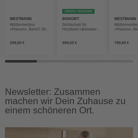
GRATIS VERSAND
WESTMANN
BIOHORT
WESTMANN
Mülltonnenbox
Sichtschutz für
Mülltonnenbo
»Planum«, BxHxT: 90 x
Hochbeet »Belvedere«,
»Planum«, Bx
120 x 90 cm, für 1 x 240
Stahlblech,
x 150 x 90 cm,
L Mülltonne, Stahl
feuerverzinkt/lackiert
240 L Müllton
299,00 €
499,00 €
799,00 €
Newsletter: Zusammen
machen wir Dein Zuhause zu
einem schöneren Ort.