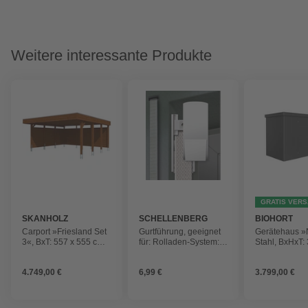
Weitere interessante Produkte
GRATIS VER
SKANHOLZ
SCHELLENBERG
BIOHORT
Carport »Friesland Set
Gurtführung, geeignet
Gerätehaus »
3«, BxT: 557 x 555 cm,
für: Rolladen-System:
Stahl, BxHxT:
Firsthöhe: 254 cm,
MINI / MAXI
x 180 cm (A
farbbehandelt
inkl. Dachübe
4.749,00 €
6,99 €
3.799,00 €