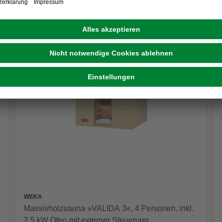
WEKA
Massivholzsauna »VALIDA 3«, 4 Personen, inkl.
7,5 kW Ofen mit externer Steuerung