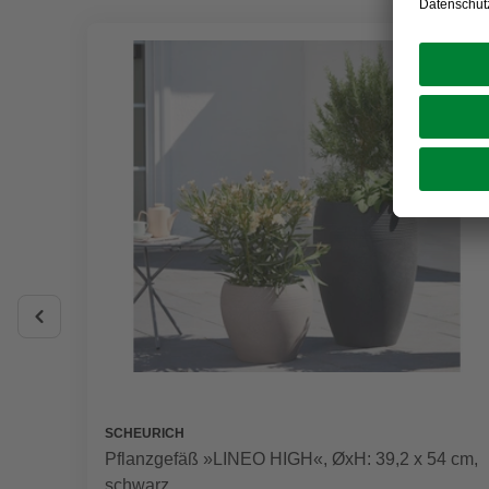
SCHEURICH
Pflanzgefäß »LINEO HIGH«, ØxH: 39,2 x 54 cm,
schwarz