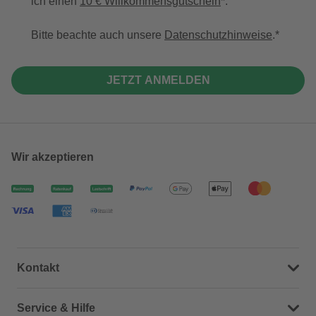
ich einen
10 € Willkommensgutschein
*.
Bitte beachte auch unsere
Datenschutzhinweise
.
JETZT ANMELDEN
Wir akzeptieren
Kontakt
Dein Kontakt zu uns
Service & Hilfe