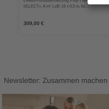
Elektro-Fußbodenheizung »Top-Therm
SELECT«, 8 m², LxB: 16 x 0,5 m, für
Klickvinylböden
309,00 €
Newsletter: Zusammen machen w