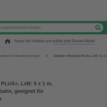
Nutze die Vorteile und
wähle jetzt Deinen Markt
lektrische Fußbodenheizungen
Zubehör »Terraheat PLUS«, LxB: 5 x 1
 PLUS«, LxB: 5 x 1 m,
ahn, geeignet für
n