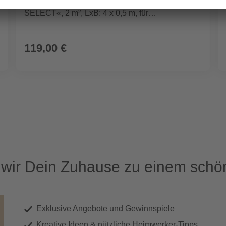
Elektro-Fußbodenheizung »Top-Therm
SELECT«, 2 m², LxB: 4 x 0,5 m, für
Klickvinylböden
119,00 €
ir Dein Zuhause zu einem schön
Exklusive Angebote und Gewinnspiele
Kreative Ideen & nützliche Heimwerker-Tipps